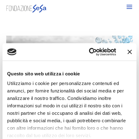
Vai
al
contenuto
Questo sito web utilizza i cookie
Utilizziamo i cookie per personalizzare contenuti ed
annunci, per fornire funzionalità dei social media e per
analizzare il nostro traffico. Condividiamo inoltre
informazioni sul modo in cui utilizzi il nostro sito con i
08/02/2016
Servizio lavanderia e stireria
nostri partner che si occupano di analisi dei dati web,
pubblicità e social media, i quali potrebbero combinarle
con altre informazioni che hai fornito loro o che hanno
È stato attivato lunedì 1 febbraio il servizio di lavanderia e stireria
raccolto dal tuo utilizzo dei loro servizi.