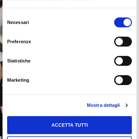
Ci impegniamo a sostenere
progetti affinché ogni individuo
Selezione
abbia accesso a servizi
Necessari
del
sanitari e sociali di qualità.
consenso
Sosteniamo strutture
Preferenze
sanitarie, ospedali e cliniche
che forniscono cure mediche
Statistiche
e supporto emotivo a coloro
che ne hanno bisogno.
Collaboriamo con
Marketing
organizzazioni e associazioni
promuovendo attività di
sostegno e sviluppo per il
Mostra dettagli
benessere di tutti i membri
della comunità.
ACCETTA TUTTI
Nel 2023, tra le organizzazioni