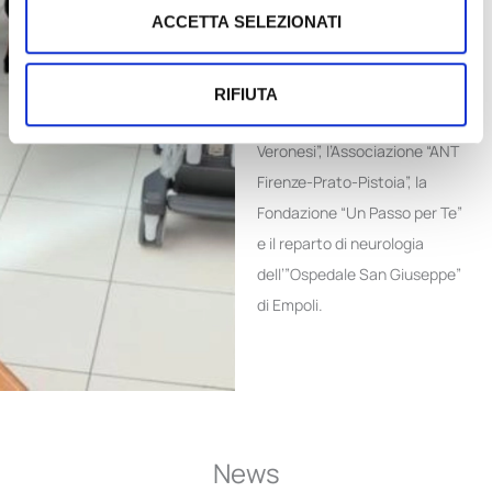
ACCETTA SELEZIONATI
e le associazioni che
Fondazione Sesa ha avuto il
piacere di sostenere troviamo:
RIFIUTA
la “Fondazione Umberto
Veronesi”, l’Associazione “ANT
Firenze-Prato-Pistoia”, la
Fondazione “Un Passo per Te”
e il reparto di neurologia
dell’”Ospedale San Giuseppe”
di Empoli.
News