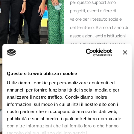
per questo supportiamo
progetti, eventi e fiere di
valore per il tessuto sociale
del territorio. Siamo a fianco di
associazioni, enti e istituzioni
che, a diverso titolo, operano
nel settore contribuendo così
ad arricchire il patrimonio
culturale locale e promuovere
Questo sito web utilizza i cookie
la diversità artistica e creativa
Utilizziamo i cookie per personalizzare contenuti ed
della nostra comunità.
annunci, per fornire funzionalità dei social media e per
analizzare il nostro traffico. Condividiamo inoltre
informazioni sul modo in cui utilizzi il nostro sito con i
nostri partner che si occupano di analisi dei dati web,
pubblicità e social media, i quali potrebbero combinarle
Assistenza Sociale e Sanitaria
con altre informazioni che hai fornito loro o che hanno
raccolto dal tuo utilizzo dei loro servizi.