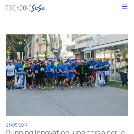
Vai
al
contenuto
23/05/2017
Running Innovation, una corsa per la