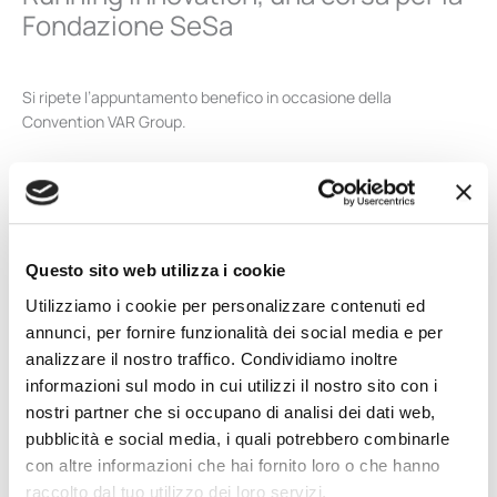
Fondazione SeSa
Si ripete l’appuntamento benefico in occasione della
Convention VAR Group.
Anche quest’anno durante la Convention VAR Group di Riccione
si è tenuta la corsa di 5 km “Running Innovation” sponsored by
HPE: 145 i runner che hanno preso parte all’iniziativa per la
Fondazione SeSa. La cifra raccolta – pari a 1750 € – è stata
devoluta all’A.I.L (Associazione Italiana contro le Leucemie-
Questo sito web utilizza i cookie
Linfomi e Mieloma Onlus), in ricordo di Giacomo Bagnoli, il
Utilizziamo i cookie per personalizzare contenuti ed
collega scomparso prematuramente lo scorso aprile.
annunci, per fornire funzionalità dei social media e per
analizzare il nostro traffico. Condividiamo inoltre
informazioni sul modo in cui utilizzi il nostro sito con i
nostri partner che si occupano di analisi dei dati web,
pubblicità e social media, i quali potrebbero combinarle
con altre informazioni che hai fornito loro o che hanno
raccolto dal tuo utilizzo dei loro servizi.