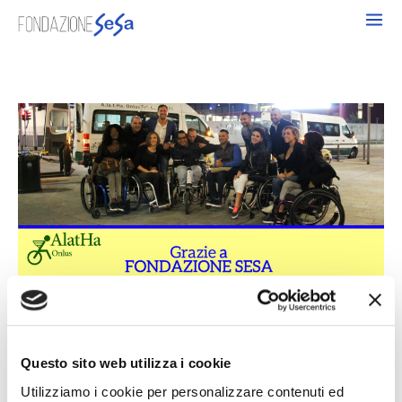
Vai
al
contenuto
05/07/2017
La Fondazione Sesa per Alatha Onlus
Questo sito web utilizza i cookie
Una donazione per sostenere il progetto “Mobilità per Tutti”.
Utilizziamo i cookie per personalizzare contenuti ed