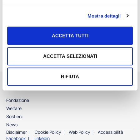
ausili come carrozzine, stampelle o sedie montascale. Quello di
Alatha è un aiuto prezioso per la comunità che la Fondazione è
Mostra dettagli
lieta di sostenere.
ACCETTA TUTTI
ACCETTA SELEZIONATI
RIFIUTA
Fondazione
Welfare
Sostieni
News
Disclaimer
Cookie Policy
Web Policy
Accessibilità
Facebook
Linkedin